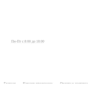
Россия, г. Киров, ул. Производственная
23 ст. 1
Пн-Пт с 8:00 до 18:00
+7(982)383-01-00
+7(8332)43-01-00
info430100@mail.ru
Главная
Каталог продукции
Оплата и доставка
О компании
Контакты
© 2020г. Продажа инструмента и комплектующих -
specinstrument43.ru
"