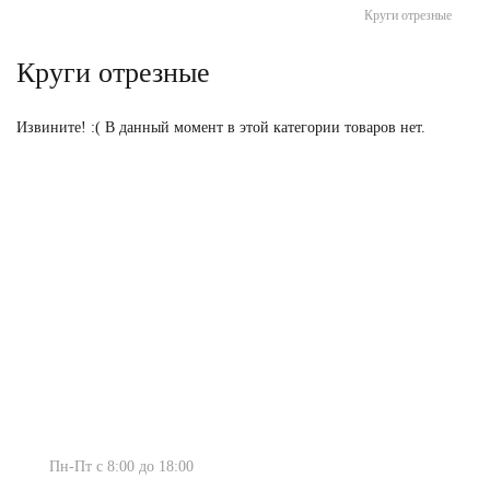
Круги отрезные
Круги отрезные
Извините! :( В данный момент в этой категории товаров нет.
Россия, г. Киров, ул. Производственная
23 ст. 1
Пн-Пт с 8:00 до 18:00